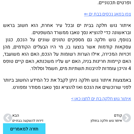
ופרטים תכנוניים.
צפו במאג נכסים בבת ים ⇐
איתור גוש חלקה בבית ים
ובכל עיר אחרת, הוא חשוב בראש
ובראשונה כדי להוציא נסך טאבו ממשרד המשפטים.
בנוסף, גוש חלקה גם מספקים נתונים שונים על הנכס, כגון
עסקאות קודמות אשר בוצעו בו, מי היו הבעלים הקודמים, מהן
זכויות המכירה, אילו הערות רשומות על הנכס, האם הוא משועבד,
האם קיימות חריגות בניה, האם יש עליו משכנתא, האם קיים טופס
4 והיכן עומדות להיבנות תשתיות מים, חשמל וסלולר.
באמצעות
איתור גוש חלקה
ניתן לקבל את כל המידע החשוב ביותר
לפני שרוכשים את הנכס ואז להוציא נסך טאבו מסודר ומפורט.
איתור גוש חלקה בת ים לחצו כאן >
קודם
הבא
איתור גוש חלקה בחולון
דירות להשקעה בבת-ים
חזרה למאמרים