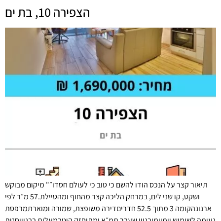
הצפירה 10, בת ים
תיאור קצר על הנכס הודו להשם כי טוב כי לעולם חסדו״" מיקום מבוקש
ושקט, קו שני לים, במרחק הליכה קצר מהחוף ומהטיילת.57 מ״ר לפי
ארנונהקומה 3 מתוך 52.5 חדריםדירה משופצת, שמורה ומוארתמרפסת
נעימה לשימוש יומיומיבניין שעבר תמ״א ומתוחזק היטבמעלית בבנייןחזית