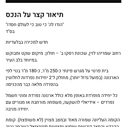
תיאור קצר על הנכס
"הודו לה' כי טוב כי לעולם חסדו"
בס"ד
חדש למכירה בבלעדיות
רחוב שמריהו לוין, שכונת רסקו ב' – חולון. מיקום שקט ומבוקש
במיוחד בלב העיר.
בית פרטי על מגרש פינתי כ-250 מ"ר, כ-180 מ"ר בנוי לפי
הארנונה (בפועל גדול יותר), מחולק ל־2 יחידות נפרדות לחלוטין
בהפרדה מלאה כבר מהכניסה.
כל יחידה מופרדת באופן מלא כולל ארנונה נפרדת ומוני חשמל
נפרדים – אידיאלי להשקעה, משפחה מורחבת או מגורים עם
יחידה מניבה.
הקומה העליונה שמורה מאוד ובמצב מצוין (לא משופצת). קומת
הקרקע והחצר דורשות שיפוץ ומציעות פוטנציאל השבחה גבוה.