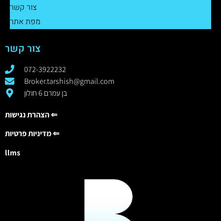
צור קשר
מפת אתר
צור קשר
072-3922232
Broker.tarshish@gmail.com
בן עמרם 6 חולון
הצהרת נגישות ⇐
מדיניות פרטיות ⇐
llms