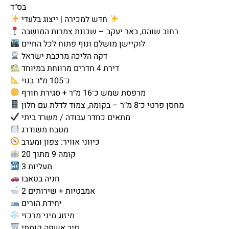
בס״ד
חדש למכירה | ייצוג בלעדי
רחוב שוהם, באר יעקב – שכונת צמרות המושבה
לוקיישן מושלם ונוף פתוח לכל החיים
דקה הליכה מרכבת ישראל
דירת 4 חדרים מרווחת במיוחד
כ־105 מ״ר בנוי
מרפסת שמש כ־16 מ״ר + סגירת חורף
מחסן פרטי כ־8 מ״ר – בקומה, צמוד לדלת עם חלון
מתאים כחדר עבודה / משרד ביתי
מטבח משודרג
כיווני אוויר: צפון ומערב
קומה 9 מתוך 20
3 מעליות
חניה בטאבו
2 אמבטיות + שירותים
יחידת הורים
מיזוג מיני מרכזי
פיר אשפה קומתי