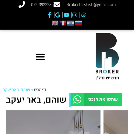
072-3922232
Broker.tarshish@gmail.com
דף הבית
»
שוהם, באר יעקב
שוהם, באר יעקב
שתפו את הנכס