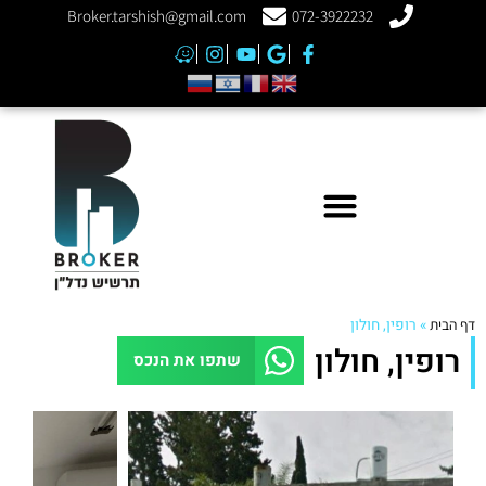
Broker.tarshish@gmail.com
072-3922232
דף הבית
»
רופין, חולון
רופין, חולון
שתפו את הנכס