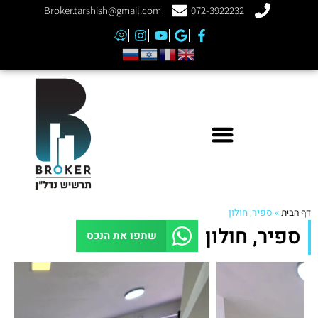
Broker.tarshish@gmail.com
072-3922232
דף הבית
»
ספיר, חולון
ספיר, חולון
שתפו את הנכס