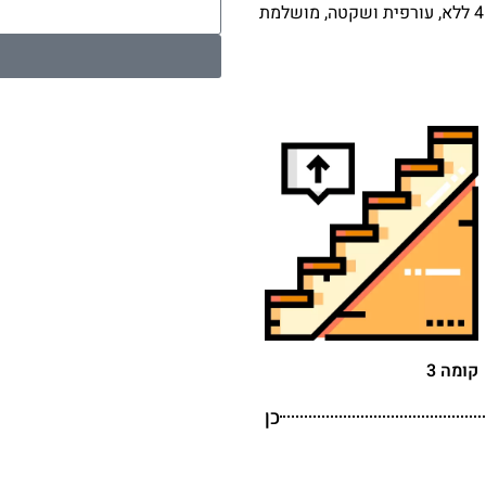
חדרים כ-70 מטר, חניה מקורה בטאבו, שמורה ומסודרת קומה 3 מתוך 4 ללא, עורפית ושקטה, מושלמת
קומה 3
כן