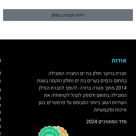
דירות למכירה בחולון
אודות
נ
ד
חברת ברוקר חולון בת ים החברה המובילה
בתחום נכסים בערים בת ים וחולון הוקמה בשנת
א
2014 מתוך מטרה ברורה- להפוך לחברת הנדלן
ד
המובילה בתחום ולספק לקהל לקוחותיה את
נ
השירות הטוב ביותר המבוסס על פרמטרים כגון
ק
איכות ומקצועיות.
ס
מ
מדד המתווכים 2024
מ
צ