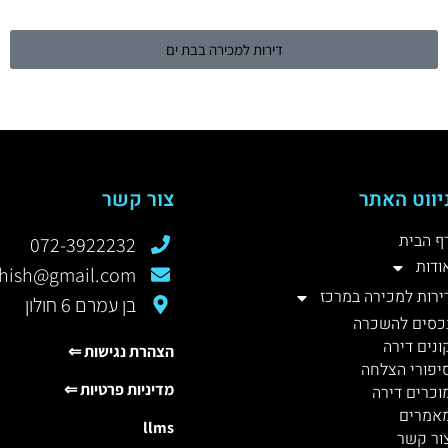
דירות למכירה בבת ים
יווט האתר
צור קשר
ף הבית
072-3922232
ודות
rshish@gmail.com
ירות למכירה במרכז
בן עמרם 6 חולון
כסים להשכרה
ונים דירה
הצהרת נגישות ⇐
יפורי הצלחה
מדיניות פרטיות ⇐
וכרים דירה
אמרים
llms
ור קשר