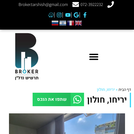
Broker.tarshish@gmail.com
072-3922232
דף הבית
»
יריחו, חולון
יריחו, חולון
שתפו את הנכס