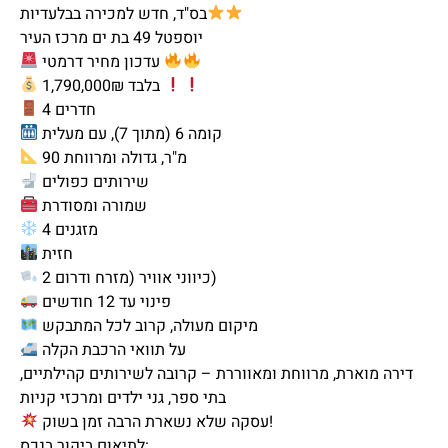
בס"ד, חדש למכירה בבלעדיות
יוספטל 49 בת ים מרכז העיר
עדכון מחיר דרמטי
1,790,000₪ בלבד
4 חדרים
קומה 6 (מתוך 7), עם מעלית
90 מ"ר, גדולה ומרווחת
שירותים כפולים
שמורה ומסודרת
4 מזגנים
חזית
2 כיווני אוויר (מזרח ודרום)
פינוי עד 12 חודשים
מיקום מעולה, קרוב לכל המתבקש
על תוואי הרכבת הקלה
דירה מוארת, מרווחת ומאווררת – קרובה לשירותים קהילתיים,
בתי ספר, גני ילדים ומרכזי קניות
עסקה שלא נשארת הרבה זמן בשוק!
לתיאום ביקור בנכס: