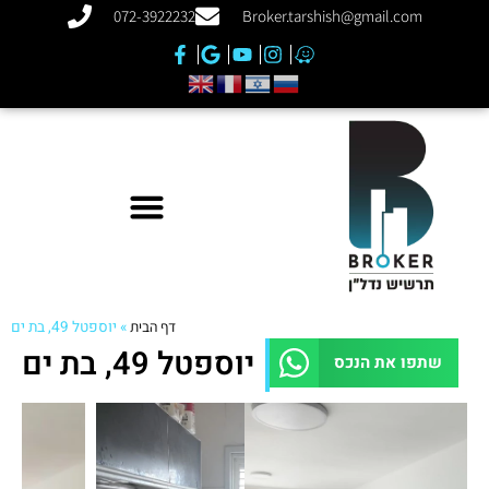
072-3922232
Broker.tarshish@gmail.com
דף הבית
»
יוספטל 49, בת ים
יוספטל 49, בת ים
שתפו את הנכס