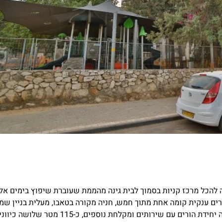
 להכל מרכז קניות בסמוך לבית גינה מהממת שעוברת שיפוץ בימים אל
לבניין דקות על הליכה מהרכבת הקלה העתידית, דירת 5.5 חדרים ענקית קומה אחת מתוך חמש, חניה מקורה בטאבו, מעלית בניין ש
שעובר שיפוץ מלא בקרוב משולם על ידי המוכרים, משופצת ושמורה יחידת הורים עם שירותים ומקלחת נוספים, כ-115 מטר שלושה כיוונ