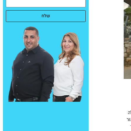
שלח
ה
מור
י