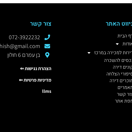
יווט האתר
צור קשר
ף הבית
072-3922232
ודות
rshish@gmail.com
ירות למכירה במרכז
בן עמרם 6 חולון
כסים להשכרה
ונים דירה
הצהרת נגישות ⇐
יפורי הצלחה
מדיניות פרטיות ⇐
וכרים דירה
אמרים
llms
ור קשר
פת אתר