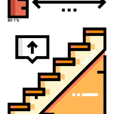
80 מ"ר