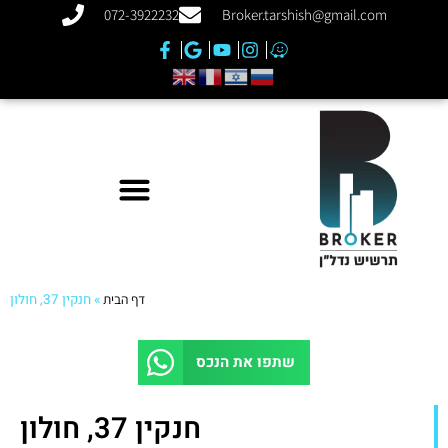
072-3922232
Broker.tarshish@gmail.com
דף הבית
»
חנקין 37, חולון
שתפו את הנכס
חנקין 37, חולון