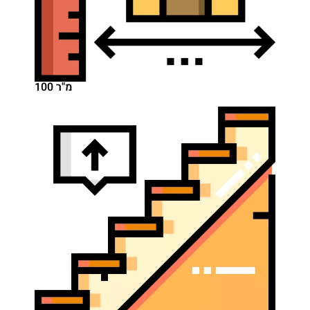
100 מ"ר