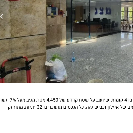
הודו לה' כי טוב כי לעולם חסדו" למכירה בחולון, חלק מבניין מסחרי בן 4 קומו
בכניסה לאזור התעשיה, חשיפה מלאה על כביש אזור ודקה מהמחלפים של איילון וכביש גהה, כל הנכסים מושכרים, 32 חניות, מתוחזק