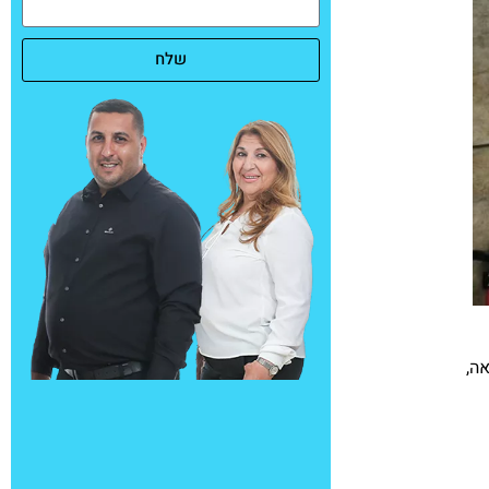
שלח
ת, שיושב על שטח קרקע של 4,450 מטר, מניב מעל 7% תשואה,