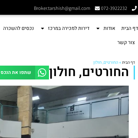
Broker.tarshish@gmail.com
072-3922232
דף הבית
אודות
דירות למכירה במרכז
נכסים להשכרה
צור קשר
דף הבית
»
החורטים, חולון
החורטים, חולון
שתפו את הנכס