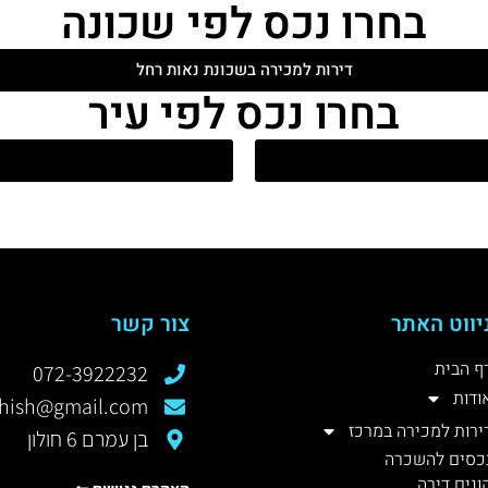
בחרו נכס לפי שכונה
דירות למכירה בשכונת נאות רחל
בחרו נכס לפי עיר
יווט האתר
צור קשר
ף הבית
072-3922232
ודות
rshish@gmail.com
ירות למכירה במרכז
בן עמרם 6 חולון
כסים להשכרה
ונים דירה