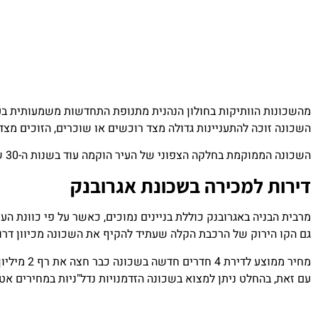
מהשכונות הוותיקות בחולון הנהנית מתנופת התחדשות משמעותית בע
השכונה זוכה להתעניינות גדולה מצד רוכשים או שוכרים, הזוכים מצ
השכונה הממוקמת בחלקה הצפוני של העיר הוקמה עוד בשנות ה-30 של המאה שעברה וקרויה על שמו של הבנק אשר רכש את הקרקעות, תכנן והקים אותה בפועל.
דירות למכירה בשכונת אגרובנק
מרבית הבניה באגרובנק כוללת בניינים נמוכים, כאשר על פי כוונת ה
גם הקו הירוק של הרכבת הקלה שעתיד להקיף את השכונה מכיוון דרום
מחיר ממוצע לדירת 4 חדרים חדשה בשכונה כבר חצה את רף 2 מיליון השקלים, לעומת כ-1.8 מיליון שקלים לדירה יד 2.
עם זאת, בהחלט ניתן למצוא בשכונה הזדמנויות נדל"ניות במחירים אט