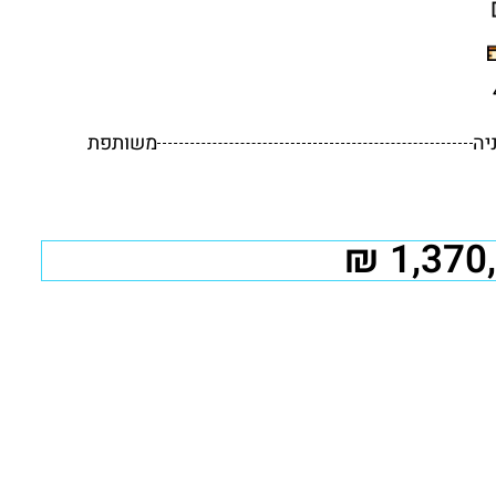
יה
משותפת