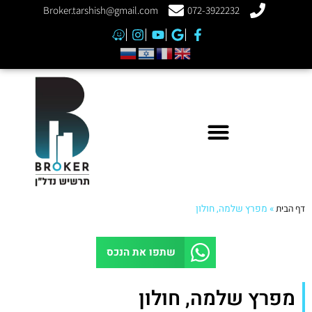
Broker.tarshish@gmail.com
072-3922232
דף הבית
»
מפרץ שלמה, חולון
שתפו את הנכס
מפרץ שלמה, חולון