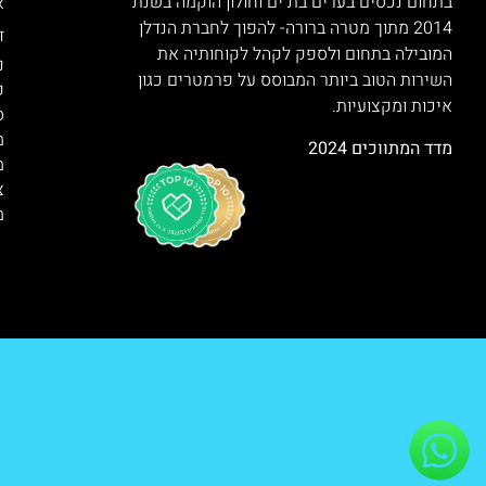
בתחום נכסים בערים בת ים וחולון הוקמה בשנת
א
2014 מתוך מטרה ברורה- להפוך לחברת הנדלן
ד
המובילה בתחום ולספק לקהל לקוחותיה את
נ
השירות הטוב ביותר המבוסס על פרמטרים כגון
ק
איכות ומקצועיות.
ס
מ
מדד המתווכים 2024
מ
צ
מ