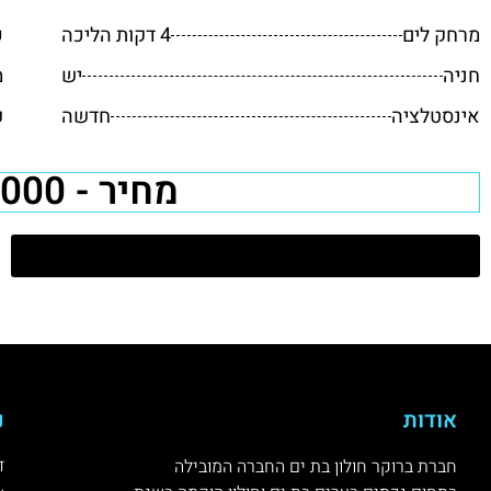
מרחק לים
4 דקות הליכה
כ
חניה
יש
מ
אינסטלציה
חדשה
פ
מחיר - 1,850,000 ₪
דירות למכירה בחולון
אודות
נ
ד
חברת ברוקר חולון בת ים החברה המובילה