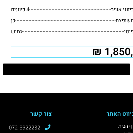
יווני אוויר
4 כיוונים
שופצת
כן
ינוי
גמיש
דירות למכירה בבת ים
יווט האתר
צור קשר
ף הבית
072-3922232