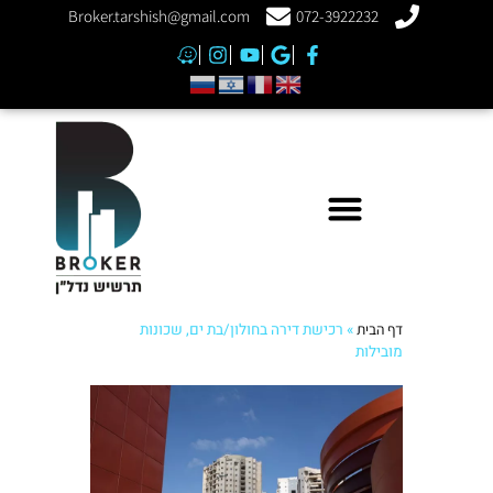
Broker.tarshish@gmail.com
072-3922232
דף הבית
»
רכישת דירה בחולון/בת ים, שכונות
מובילות