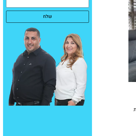
שלח
חזית