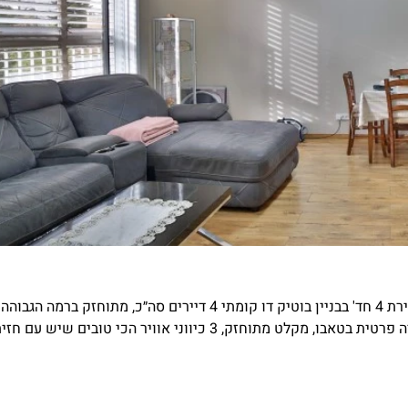
רחוב אפעל פינת ויתקין חולון שכונת ותיקים השקטה והמבוקשת, דירת 4 חד' בבניין בוטיק דו קומתי 4 דיירים סה״כ, מתוחזק ברמה הגבוהה
ביותר, קומה 1 מתוך 2, כ-85 מטר משופצת עם תשתיות חדשות, חניה פרטית בטאבו, מקלט מתוחזק, 3 כיווני אוויר הכי טובים שיש עם 