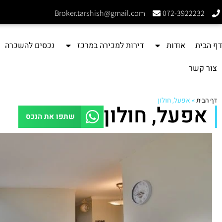
Broker.tarshish@gmail.com
072-3922232
דף הבית
אודות
דירות למכירה במרכז
נכסים להשכרה
צור קשר
דף הבית
»
אפעל, חולון
אפעל, חולון
שתפו את הנכס