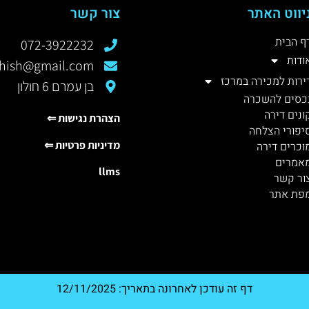
יווט האתר
צור קשר
ף הבית
072-3922232
ודות
rshish@gmail.com
ירות למכירה במרכז
בן עמרם 6 חולון
כסים להשכרה
ונים דירה
הצהרת נגישות ⇐
יפורי הצלחה
מדיניות פרטיות ⇐
וכרים דירה
אמרים
llms
ור קשר
פת אתר
דף זה עודכן לאחרונה בתאריך: 12/11/2025