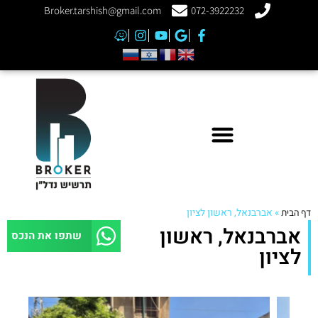
Broker.tarshish@gmail.com
072-3922232
דף הבית
»
אברבנאל, ראשון לציון
אברבנאל, ראשון
שתפו את הנכס
לציון