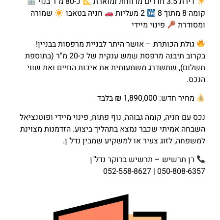
דירת 3.5 חדרים מרווחת ומוארת
כ-80 מ"ר בנוי
קומה 8 מתוך 8
2 מעליות
חניה בטאבו
שמורה
ומסודרת
פינוי מיידי
גולת הכותרת – אושר היתר לבניית מרפסות בבניין!
בקרוב תיבנה מרפסת שמש ענקית של כ-20 מ"ר (בתוספת
תשלום), שתשדרג משמעותית את איכות החיים ואת שווי
הנכס.
מחיר חדש: 1,890,000 ₪ בלבד
נכס עם חניה, קומה גבוהה, נוף פתוח, פינוי מיידי ופוטנציאל
השבחה אמיתי שכבר נמצא בתהליך ביצוע. הזדמנות מצוינת
למשפחה, לזוג צעיר או למשקיע שמבין נדל"ן.
רן תרשיש – תרשיש ברוקר נדל"ן
050-808-6357 | 052-558-8627