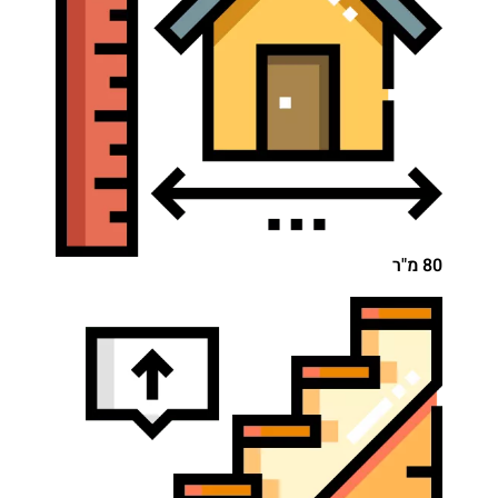
80 מ"ר